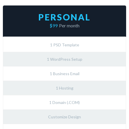
PERSONAL
$99
Per month
1 PSD Template
1 WordPress Setup
1 Business Email
1 Hosting
1 Domain (.COM)
Customize Design