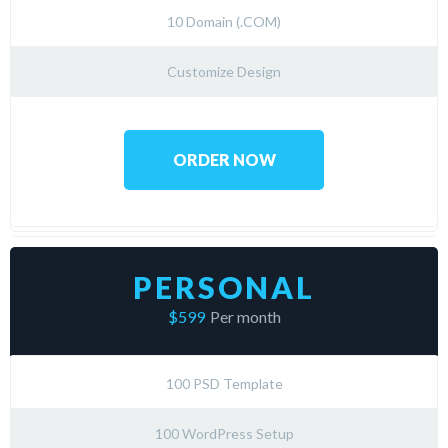
10 Domain (.COM)
Customize Design
ORDER NOW
PERSONAL
$599
Per month
100 PSD Template
100 WordPress Setup