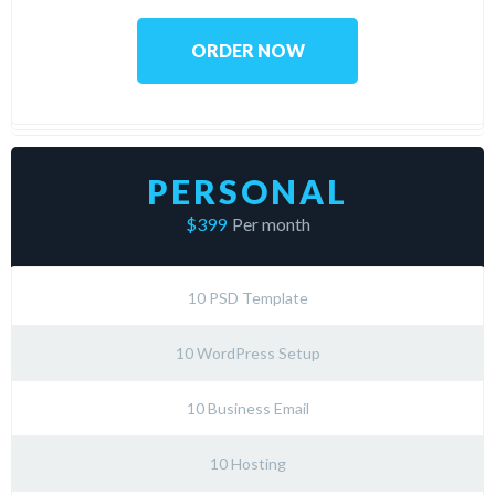
ORDER NOW
PERSONAL
$399
Per month
10 PSD Template
10 WordPress Setup
10 Business Email
10 Hosting